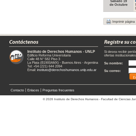
Sábado 19
de Octubre
Imprimir página
Contáctenos
Registre su c
Instituto de Derechos Humanos - UNLP
Si desea recibir peri
Edificio Reforma Universitaria
ofertas institucionale
Calle 48 N° 582 Piso 3
La Plata (B1900AMX) - Buenos Aires - Argentina
Su nombre:
Tel: +54 (221) 644 2094
Email:
instituto@derechoshumanos.unlp.edu.ar
Su correo:
Contacto
Enlaces
Preguntas frecuentes
© 2026 Instituto de Derechos Humanos - Facultad de Ciencias Jurí