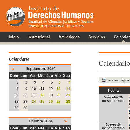
Inicio
Institucional
Actividades
Servicios
Calendar
Calendario
Calendario
«
Septiembre 2024
Dom
Lun
Mar
Mie
Jue
Vie
Sab
Imprimir página
1
2
3
4
5
6
7
8
9
10
11
12
13
14
Fecha
15
16
17
18
19
20
21
Miércoles 25
de Septiembre
22
23
24
25
26
27
28
29
30
»
Octubre 2024
Jueves 26
Dom
Lun
Mar
Mie
Jue
Vie
Sab
de Septiembre