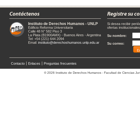
Contáctenos
Registre su c
Instituto de Derechos Humanos - UNLP
Si desea recibir peri
Edificio Reforma Universitaria
ofertas institucionale
Calle 48 N° 582 Piso 3
La Plata (B1900AMX) - Buenos Aires - Argentina
Su nombre:
Tel: +54 (221) 644 2094
Email:
instituto@derechoshumanos.unlp.edu.ar
Su correo:
Contacto
Enlaces
Preguntas frecuentes
© 2026 Instituto de Derechos Humanos - Facultad de Ciencias Jurí