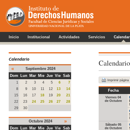
Inicio
Institucional
Actividades
Servicios
Calendar
Calendario
Calendario
«
Septiembre 2024
Dom
Lun
Mar
Mie
Jue
Vie
Sab
Imprimir página
1
2
3
4
5
6
7
8
9
10
11
12
13
14
Fecha
15
16
17
18
19
20
21
Viernes 04
de Octubre
22
23
24
25
26
27
28
29
30
»
Octubre 2024
Sábado 05
Dom
Lun
Mar
Mie
Jue
Vie
Sab
de Octubre