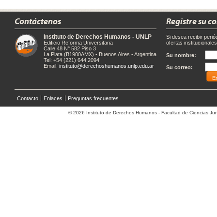
Contáctenos
Registre su c
Instituto de Derechos Humanos - UNLP
Si desea recibir peri
Edificio Reforma Universitaria
ofertas institucionale
Calle 48 N° 582 Piso 3
La Plata (B1900AMX) - Buenos Aires - Argentina
Su nombre:
Tel: +54 (221) 644 2094
Email:
instituto@derechoshumanos.unlp.edu.ar
Su correo:
Contacto
Enlaces
Preguntas frecuentes
© 2026 Instituto de Derechos Humanos - Facultad de Ciencias Jurí