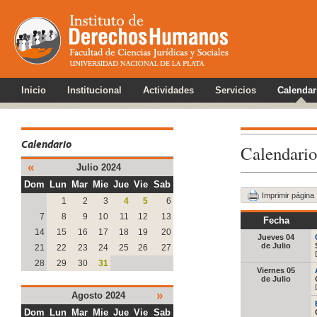
Inicio
Institucional
Actividades
Servicios
Calendar
Calendario
Calendario
«
Julio 2024
Dom
Lun
Mar
Mie
Jue
Vie
Sab
Imprimir página
1
2
3
4
5
6
7
8
9
10
11
12
13
Fecha
14
15
16
17
18
19
20
Jueves 04
de Julio
21
22
23
24
25
26
27
28
29
30
31
Viernes 05
de Julio
»
Agosto 2024
Dom
Lun
Mar
Mie
Jue
Vie
Sab