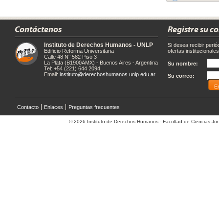
Contáctenos
Registre su c
Instituto de Derechos Humanos - UNLP
Si desea recibir peri
Edificio Reforma Universitaria
ofertas institucionale
Calle 48 N° 582 Piso 3
La Plata (B1900AMX) - Buenos Aires - Argentina
Su nombre:
Tel: +54 (221) 644 2094
Email:
instituto@derechoshumanos.unlp.edu.ar
Su correo:
Contacto
Enlaces
Preguntas frecuentes
© 2026 Instituto de Derechos Humanos - Facultad de Ciencias Jurí