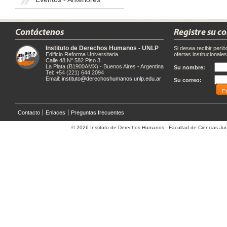
Contáctenos
Registre su c
Instituto de Derechos Humanos - UNLP
Si desea recibir peri
Edificio Reforma Universitaria
ofertas institucionale
Calle 48 N° 582 Piso 3
La Plata (B1900AMX) - Buenos Aires - Argentina
Su nombre:
Tel: +54 (221) 644 2094
Email:
instituto@derechoshumanos.unlp.edu.ar
Su correo:
Contacto
Enlaces
Preguntas frecuentes
© 2026 Instituto de Derechos Humanos - Facultad de Ciencias Jurí