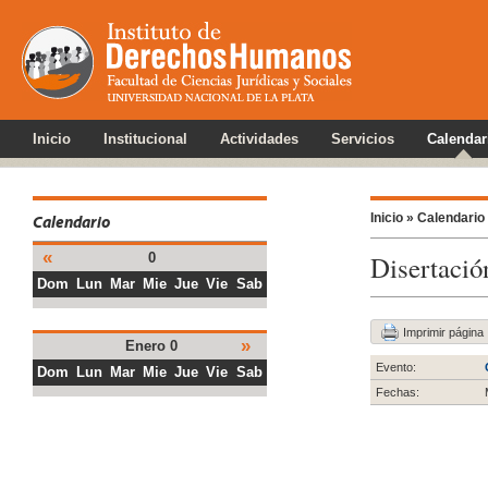
Inicio
Institucional
Actividades
Servicios
Calendar
Inicio »
Calendario
Calendario
«
Disertació
0
Dom
Lun
Mar
Mie
Jue
Vie
Sab
Imprimir página
»
Enero 0
Evento:
Dom
Lun
Mar
Mie
Jue
Vie
Sab
Fechas: