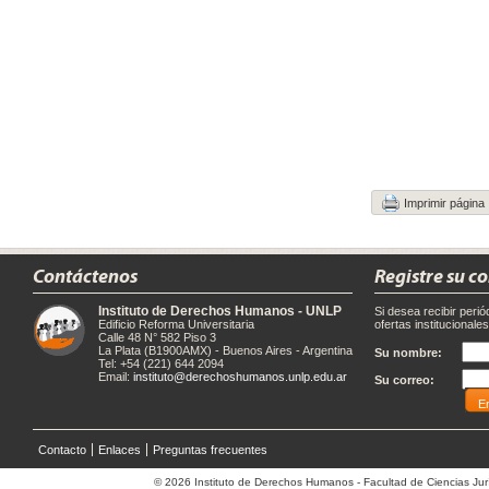
Imprimir página
Contáctenos
Registre su c
Instituto de Derechos Humanos - UNLP
Si desea recibir peri
Edificio Reforma Universitaria
ofertas institucionale
Calle 48 N° 582 Piso 3
La Plata (B1900AMX) - Buenos Aires - Argentina
Su nombre:
Tel: +54 (221) 644 2094
Email:
instituto@derechoshumanos.unlp.edu.ar
Su correo:
Contacto
Enlaces
Preguntas frecuentes
© 2026 Instituto de Derechos Humanos - Facultad de Ciencias Jurí