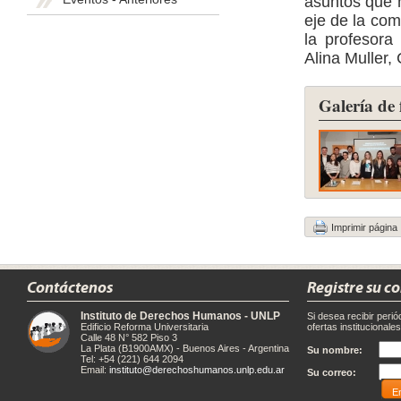
asuntos que 
eje de la com
la profesora
Alina Muller,
Galería de 
Imprimir página
Contáctenos
Registre su c
Instituto de Derechos Humanos - UNLP
Si desea recibir peri
Edificio Reforma Universitaria
ofertas institucionale
Calle 48 N° 582 Piso 3
La Plata (B1900AMX) - Buenos Aires - Argentina
Su nombre:
Tel: +54 (221) 644 2094
Email:
instituto@derechoshumanos.unlp.edu.ar
Su correo: