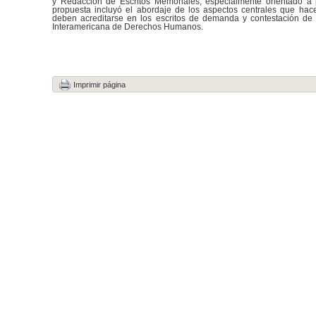
y Redacción de Escritos Memoriales, especialmente orientado a 
propuesta incluyó el abordaje de los aspectos centrales que hac
deben acreditarse en los escritos de demanda y contestación d
Interamericana de Derechos Humanos.
Imprimir página